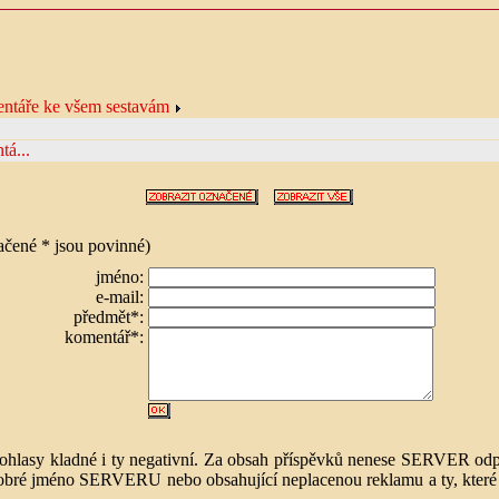
ntáře ke všem sestavám
tá...
né * jsou povinné)
jméno:
e-mail:
předmět*:
komentář*:
, ohlasy kladné i ty negativní. Za obsah příspěvků nenese SERVER odp
 dobré jméno SERVERU nebo obsahující neplacenou reklamu a ty, které 