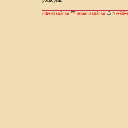
pochopení.
odeslat stránku
tisknout stránku
Návštěv