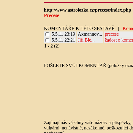
http://www.astrolozka.cz/precese/index.php
Precese
KOMENTÁŘE K TÉTO SESTAVĚ
|
Kome
5.5.11 23:19
Axmannov...
precese
5.5.11 22:21
Jiří Ble...
žádost o komen
1 - 2 (2)
POŠLETE SVŮJ KOMENTÁŘ (položky označe
Zajímají nás všechny vaše názory a příspěvky
vulgární, nenávistné, nezákonné, poškozující