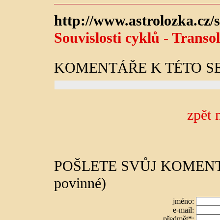
http://www.astrolozka.cz/s
Souvislosti cyklů - Transo
KOMENTÁŘE K TÉTO S
zpět 
POŠLETE SVŮJ KOMENTÁŘ 
povinné)
jméno:
e-mail:
předmět*: