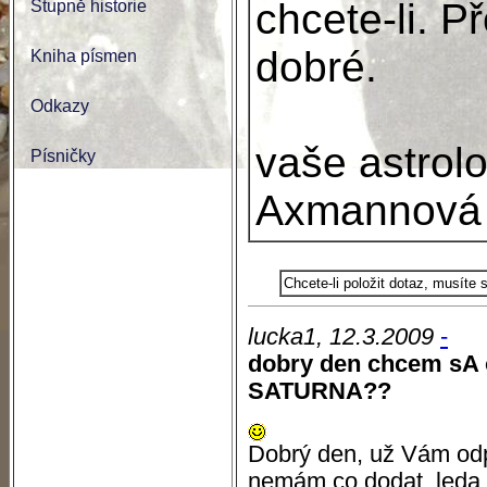
chcete-li. P
Stupně historie
dobré.
Kniha písmen
Odkazy
vaše astrol
Písničky
Axmannová
Chcete-li položit dotaz, musíte
lucka1, 12.3.2009
-
dobry den chcem sA o
SATURNA??
Dobrý den, už Vám od
nemám co dodat, leda ž