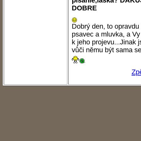
pisanie,laska? DA
DOBRE
Dobrý den, to opravdu 
psavec a mluvka, a Vy
k jeho projevu...Jinak 
vůči němu být sama se
Zp