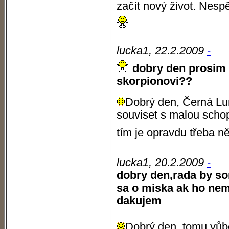
začít nový život. Nespě
lucka1, 22.2.2009
-
dobry den prosim 
skorpionovi??
Dobrý den, Černá Lu
souviset s malou scho
tím je opravdu třeba n
lucka1, 20.2.2009
-
dobry den,rada by so
sa o miska ak ho n
dakujem
Dobrý den, tomu vůb