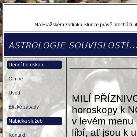
Na Pražském zodiaku Slunce právě prochází ul
Denní horoskop
O mně
Úvod
MILÍ PŘÍZNIV
Etické zásady
horoskopy k N
v levém menu 
Nabídka služeb
líbí, ať jsou k u
Kontakt