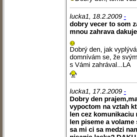
lucka1, 18.2.2009
-
dobry vecer to som za
mnou zahrava dakuj
Dobrý den, jak vyplývá
domnívám se, že svým
s Vámi zahrával...LA
lucka1, 17.2.2009
-
Dobry den prajem,m
vypoctom na vztah kt
len cez komunikaciu n
len piseme a volame 
sa mi ci sa medzi na