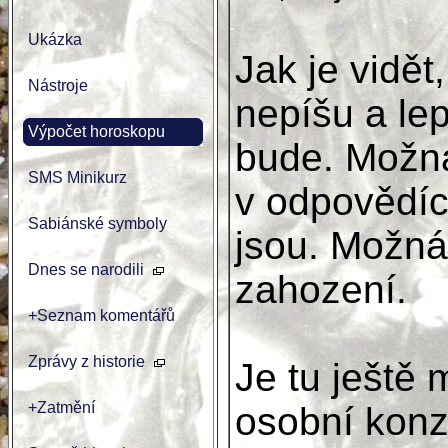
Ukázka
Jak je vidět
Nástroje
nepíšu a lep
Výpočet horoskopu
bude. Možná
SMS Minikurz
v odpovědích
Sabiánské symboly
jsou. Možná
Dnes se narodili
zahození.
+Seznam komentářů
Zprávy z historie
Je tu ještě
+Zatmění
osobní konzu