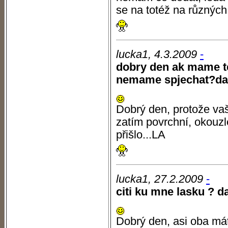
se na totéž na různých
lucka1, 4.3.2009
-
dobry den ak mame te
nemame spjechat?d
Dobrý den, protože va
zatím povrchní, okouzl
přišlo...LA
lucka1, 27.2.2009
-
citi ku mne lasku ? 
Dobrý den, asi oba mát