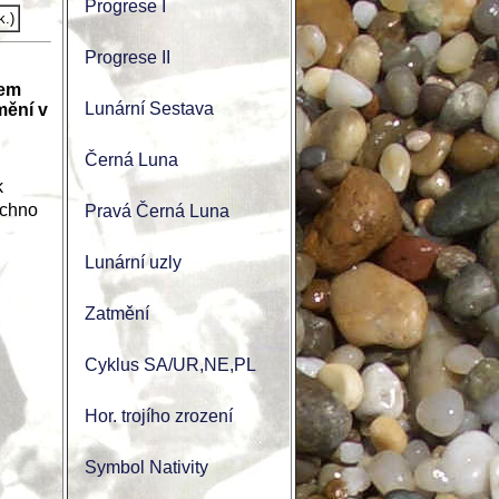
Progrese I
k.)
Progrese II
sem
Lunární Sestava
mění v
Černá Luna
k
echno
Pravá Černá Luna
Lunární uzly
Zatmění
Cyklus SA/UR,NE,PL
Hor. trojího zrození
Symbol Nativity