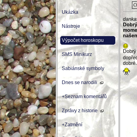
Ch
Ukázka
danka
Dobrý
Nástroje
momen
našem
Výpočet horoskopu
Dobrý 
SMS Minikurz
dopřed
dobré.
Sabiánské symboly
Dnes se narodili
+Seznam komentářů
Zprávy z historie
+Zatmění