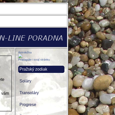
Astroložka
Propagujte i svojí stránku
u
Pražský zodiak
ete
Soláry
Transoláry
ji vám
Progrese