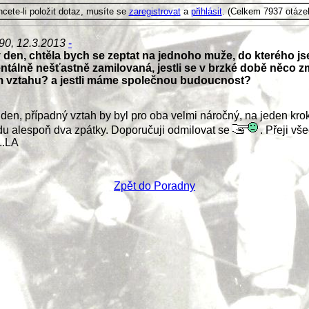
cete-li položit dotaz, musíte se
zaregistrovat
a
přihlásit
. (Celkem 7937 otáze
90, 12.3.2013
-
 den, chtěla bych se zeptat na jednoho muže, do kterého j
tálně nešťastně zamilovaná, jestli se v brzké době něco z
 vztahu? a jestli máme společnou budoucnost?
den, případný vztah by byl pro oba velmi náročný, na jeden kro
u alespoň dva zpátky. Doporučuji odmilovat se
. Přeji vš
..LA
Zpět do Poradny