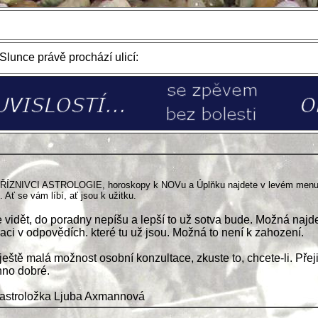
lunce právě prochází ulicí:
PŘÍZNIVCI ASTROLOGIE, horoskopy k NOVu a Úplňku najdete v levém men
. Ať se vám líbí, ať jsou k užitku.
e vidět, do poradny nepíšu a lepší to už sotva bude. Možná najd
raci v odpovědích. které tu už jsou. Možná to není k zahození.
 ještě malá možnost osobní konzultace, zkuste to, chcete-li. Pře
no dobré.
 astroložka Ljuba Axmannová