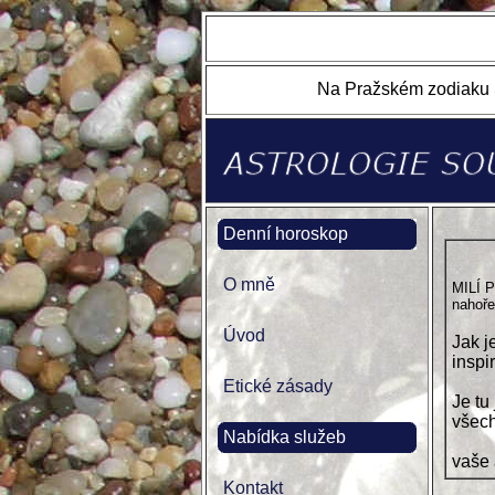
Na Pražském zodiaku S
Denní horoskop
O mně
MILÍ 
nahoře
Úvod
Jak j
inspi
Etické zásady
Je tu
všech
Nabídka služeb
vaše
Kontakt