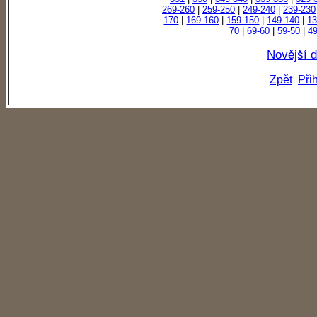
269-260
|
259-250
|
249-240
|
239-230
170
|
169-160
|
159-150
|
149-140
|
13
70
|
69-60
|
59-50
|
49
Novější 
Zpět
Při