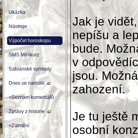
Ukázka
Jak je vidět
Nástroje
nepíšu a lep
Výpočet horoskopu
bude. Možná
SMS Minikurz
v odpovědích
Sabiánské symboly
jsou. Možná
Dnes se narodili
zahození.
+Seznam komentářů
Zprávy z historie
Je tu ještě
+Zatmění
osobní konzu