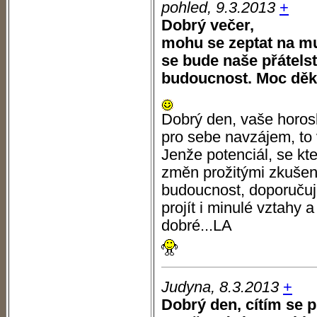
pohled, 9.3.2013
+
Dobrý večer,
mohu se zeptat na muže
se bude naše přátelst
budoucnost. Moc děk
Dobrý den, vaše horosk
pro sebe navzájem, to 
Jenže potenciál, se kte
změn prožitými zkušeno
budoucnost, doporučuji
projít i minulé vztahy a
dobré...LA
Judyna, 8.3.2013
+
Dobrý den, cítím se 