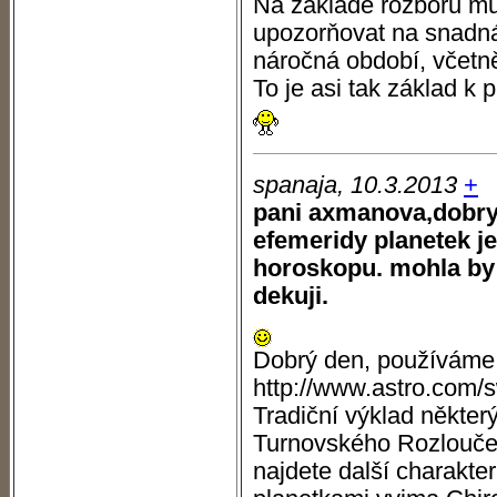
Na základě rozboru mů
upozorňovat na snadná 
náročná období, včetně
To je asi tak základ 
spanaja, 10.3.2013
+
pani axmanova,dobry
efemeridy planetek j
horoskopu. mohla by 
dekuji.
Dobrý den, používáme
http://www.astro.com/
Tradiční výklad někter
Turnovského Rozloučení
najdete další charakter