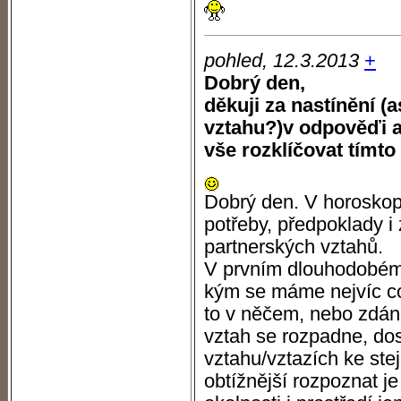
pohled, 12.3.2013
+
Dobrý den,
děkuji za nastínění 
vztahu?)v odpověďi a
vše rozklíčovat tímt
Dobrý den. V horoskop
potřeby, předpoklady i
partnerských vztahů.
V prvním dlouhodobém 
kým se máme nejvíc co
to v něčem, nebo zdán
vztah se rozpadne, do
vztahu/vztazích ke ste
obtížnější rozpoznat je