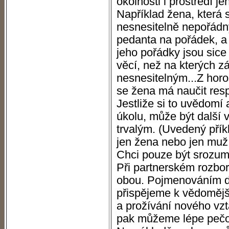
okolnosti i prostředí j
Například žena, která 
nesnesitelně nepořádný
pedanta na pořádek, a t
jeho pořádky jsou sice 
věcí, než na kterých z
nesnesitelným...Z horo
se žena má naučit resp
Jestliže si to uvědomí
úkolu, může být další 
trvalým. (Uvedený přík
jen žena nebo jen muž
Chci pouze být srozumi
Při partnerském rozbo
obou. Pojmenováním d
přispějeme k vědomějš
a prožívání nového vz
pak můžeme lépe pečo