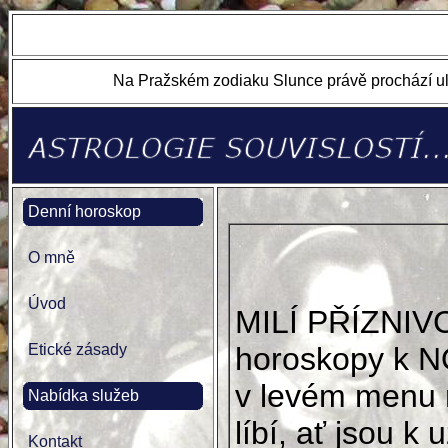
Na Pražském zodiaku Slunce právě prochází ul
Denní horoskop
O mně
Úvod
MILÍ PŘÍZNIV
Etické zásady
horoskopy k N
v levém menu 
Nabídka služeb
líbí, ať jsou k u
Kontakt