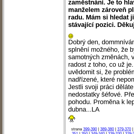
zaměstnání. Je to hla
manželem zároveň pl
radu. Mám si hledat 
stávající pozici. Děkuj
Dobrý den, dommnívám
splnění možného, že b
samotných změnách, v p
radost z toho, co už j
uvědomit si, že problé
nadřízené, které nepom
Jestli svoji práci děláte
nedostatky šéfové. Př
pohodu. Proměna k lepš
dubna...LA
strana
399-390
|
389-380
|
379-370
351
|
350
|
349-340
|
339-330
|
329-