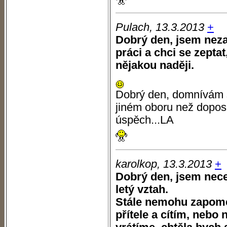
Pulach, 13.3.2013
+
Dobrý den, jsem nez
práci a chci se zeptat
nějakou naději.
Dobrý den, domnívám s
jiném oboru než doposu
úspěch...LA
karolkop, 13.3.2013
+
Dobrý den, jsem nece
letý vztah.
Stále nemohu zapome
přítele a cítím, nebo 