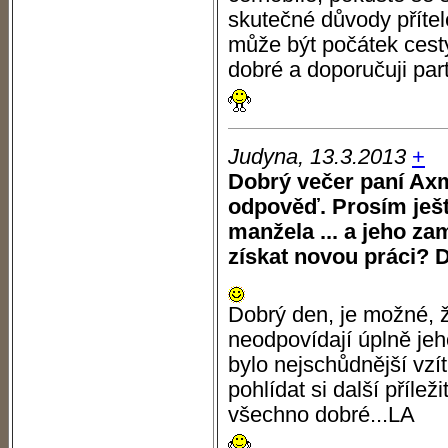
skutečné důvody přítel
může být počátek cesty
dobré a doporučuji par
Judyna, 13.3.2013
+
Dobrý večer paní Axm
odpověď. Prosím ješt
manžela ... a jeho za
získat novou práci? D
Dobrý den, je možné,
neodpovídají úplně je
bylo nejschůdnější vzít 
pohlídat si další příleži
všechno dobré...LA