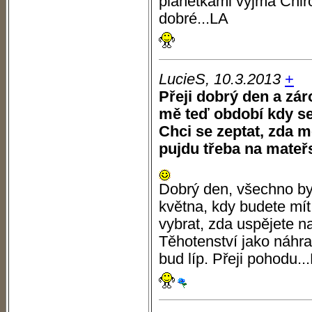
planetkami vyjma Chiro
dobré...LA
LucieS, 10.3.2013
+
Přeji dobrý den a zá
mě teď období kdy se 
Chci se zeptat, zda
pujdu třeba na mateř
Dobrý den, všechno by
května, kdy budete mí
vybrat, zda uspějete 
Těhotenství jako náhra
bud líp. Přeji pohodu..