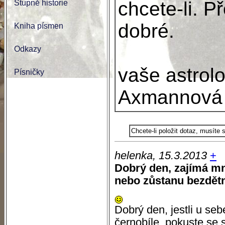
chcete-li. P
Stupně historie
dobré.
Kniha písmen
Odkazy
vaše astrol
Písničky
Axmannová
Chcete-li položit dotaz, musíte
helenka, 15.3.2013
+
Dobrý den, zajímá mne
nebo zůstanu bezdětná.
Dobrý den, jestli u seb
černobíle, pokuste se 