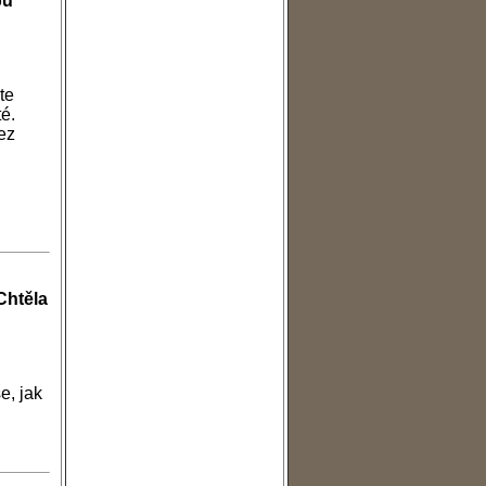
bu
te
é.
ez
Chtěla
e, jak