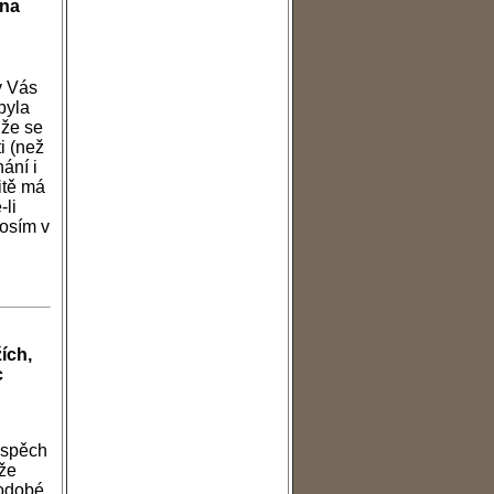
 na
y Vás
byla
 že se
i (než
ání i
itě má
-li
rosím v
ích,
c
 úspěch
 že
hodobé,