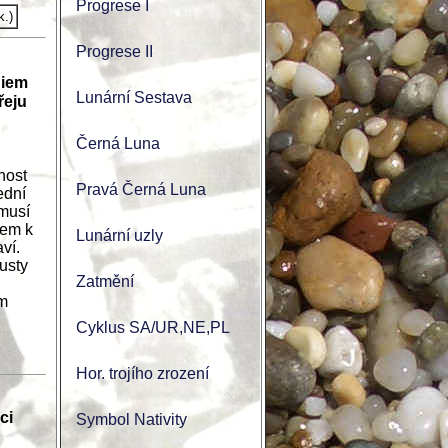
Progrese I
k.)
Progrese II
diem
Lunární Sestava
řeju
Černá Luna
nost
Pravá Černá Luna
ední
 musí
tem k
Lunární uzly
ví.
usty
Zatmění
em
Cyklus SA/UR,NE,PL
Hor. trojího zrození
ci
Symbol Nativity