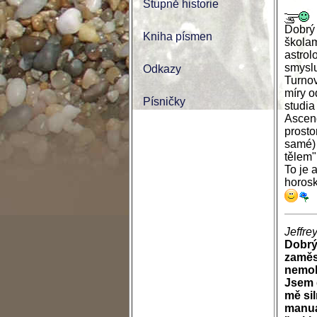
Stupně historie
Dobrý 
Kniha písmen
školam
astrol
smyslu
Odkazy
Turnov
míry o
Písničky
studia
Ascend
prosto
samé) 
tělem"
To je 
horosk
Jeffre
Dobrý
zaměs
nemoh
Jsem 
mě si
manuál