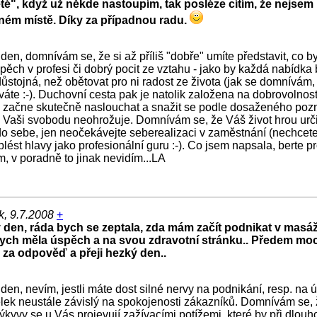
té", když už někde nastoupím, tak posléze cítím, že nejsem
ném místě. Díky za případnou radu.
den, domnívám se, že si až příliš "dobře" umíte představit, co b
spěch v profesi či dobrý pocit ze vztahu - jako by každá nabídka 
ůstojná, než obětovat pro ni radost ze života (jak se domnívám,
áte :-). Duchovní cesta pak je natolik založena na dobrovolnost
 začne skutečně naslouchat a snažit se podle dosaženého pozn
že Vaši svobodu neohrožuje. Domnívám se, že Váš život hrou urč
o sebe, jen neočekávejte seberealizaci v zaměstnání (nechcete
plést hlavy jako profesionální guru :-). Co jsem napsala, berte p
, v poradně to jinak nevidím...LA
k, 9.7.2008
+
 den, ráda bych se zeptala, zda mám začít podnikat v masáž
bych měla úspěch a na svou zdravotní stránku.. Předem mo
 za odpověď a přeji hezký den..
den, nevím, jestli máte dost silné nervy na podnikání, resp. na
lek neustále závislý na spokojenosti zákazníků. Domnívám se,
výkyvy se u Vás projevují zažívacími potížemi, které by při dlou