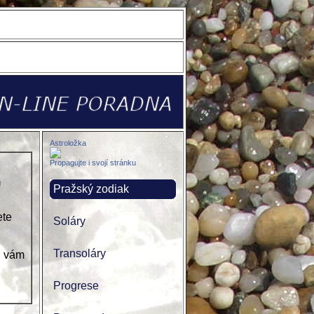
Astroložka
Propagujte i svojí stránku
u
Pražský zodiak
ete
Soláry
Transoláry
ji vám
Progrese