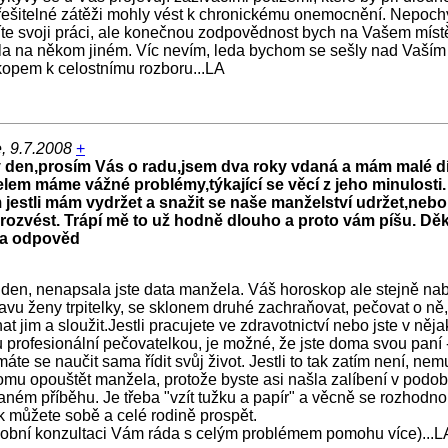
řešitelné zátěži mohly vést k chronickému onemocnění. Nepoch
te svoji práci, ale konečnou zodpovědnost bych na Vašem míst
a na někom jiném. Víc nevím, leda bychom se sešly nad Vaším
opem k celostnímu rozboru...LA
, 9.7.2008
+
 den,prosím Vás o radu,jsem dva roky vdaná a mám malé dí
lem máme vážné problémy,týkající se věcí z jeho minulosti.
 jestli mám vydržet a snažit se naše manželství udržet,nebo
 rozvést. Trápí mě to už hodně dlouho a proto vám píšu. Děk
a odpověd
den, nenapsala jste data manžela. Váš horoskop ale stejně nab
avu ženy trpitelky, se sklonem druhé zachraňovat, pečovat o ně,
at jim a sloužit.Jestli pracujete ve zdravotnictví nebo jste v něj
 profesionální pečovatelkou, je možné, že jste doma svou paní 
 máte se naučit sama řídit svůj život. Jestli to tak zatím není, nem
tomu opouštět manžela, protože byste asi našla zalíbení v podo
ném příběhu. Je třeba "vzít tužku a papír" a věcně se rozhodno
ak můžete sobě a celé rodině prospět.
sobní konzultaci Vám ráda s celým problémem pomohu více)...L