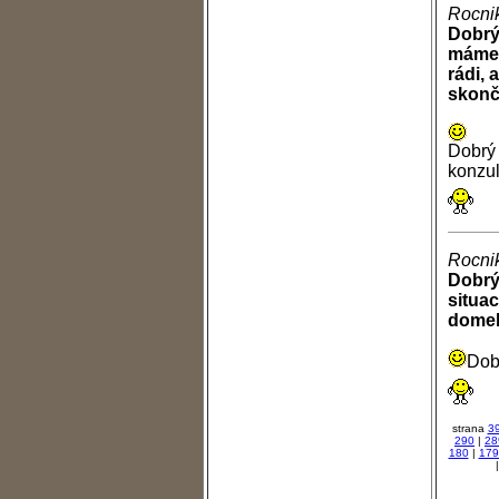
Rocnik
Dobrý
máme
rádi, 
skončí
Dobrý 
konzul
Rocnik
Dobrý 
situac
domek
Dobr
strana
3
290
|
28
180
|
179