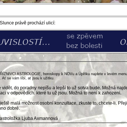
lunce právě prochází ulicí:
PŘÍZNIVCI ASTROLOGIE, horoskopy k NOVu a Úplňku najdete v levém men
. Ať se vám líbí, ať jsou k užitku.
e vidět, do poradny nepíšu a lepší to už sotva bude. Možná najd
raci v odpovědích. které tu už jsou. Možná to není k zahození.
 ještě malá možnost osobní konzultace, zkuste to, chcete-li. Pře
no dobré.
 astroložka Ljuba Axmannová