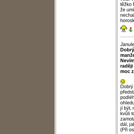
těžko 
že umí
nechal
horosk
Janule
Dobrý
manže
Nevím
raději
moc z
Dobrý 
předst
podléh
ohledu
jí být,
kvůli 
zamota
dál, j
(Při o