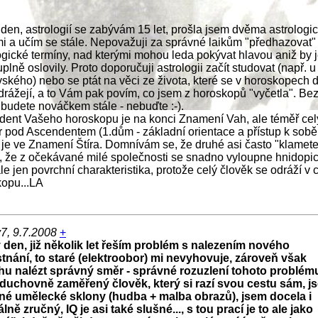
den, astrologií se zabývám 15 let, prošla jsem dvěma astrologi
i a učím se stále. Nepovažuji za správné laikům "předhazovat"
ogické termíny, nad kterými mohou leda pokývat hlavou aniž by 
plně oslovily. Proto doporučuji astrologii začít studovat (např. 
ského) nebo se ptát na věci ze života, které se v horoskopech d
drážejí, a to Vám pak povím, co jsem z horoskopů "vyčetla". Be
 budete nováčkem stále - nebuďte :-).
ent Vašeho horoskopu je na konci Znamení Vah, ale téměř cel
r pod Ascendentem (1.dům - základní orientace a přístup k sobě
je ve Znamení Štíra. Domnívám se, že druhé asi často "klamet
, že z očekávané milé společnosti se snadno vyloupne hnidopich
ale jen povrchní charakteristika, protože celý člověk se odráží v
opu...LA
y7, 9.7.2008
+
 den, již několik let řeším problém s nalezením nového
tnání, to staré (elektroobor) mi nevyhovuje, zároveň však
u nalézt správný směr - správné rozuzlení tohoto problém
duchovně zaměřený člověk, který si razí svou cestu sám, j
lné umělecké sklony (hudba + malba obrazů), jsem docela i
ně zručný, IQ je asi také slušné..., s tou prací je to ale jako