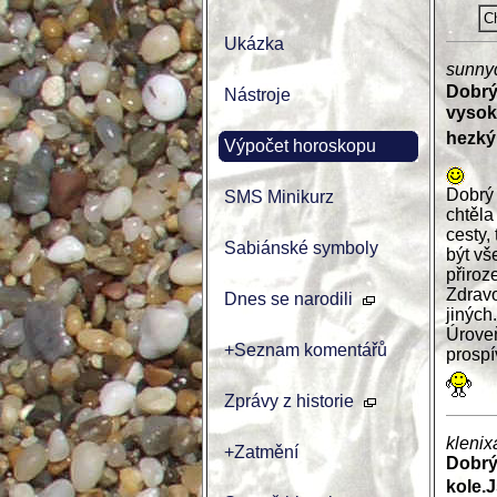
Ch
Ukázka
sunny
Dobrý
Nástroje
vysoké
hezký
Výpočet horoskopu
Dobrý 
SMS Minikurz
chtěla
cesty,
Sabiánské symboly
být vš
přiroz
Zdravo
Dnes se narodili
jiných.
Úroveň
+Seznam komentářů
prospí
Zprávy z historie
klenix
+Zatmění
Dobrý
kole.