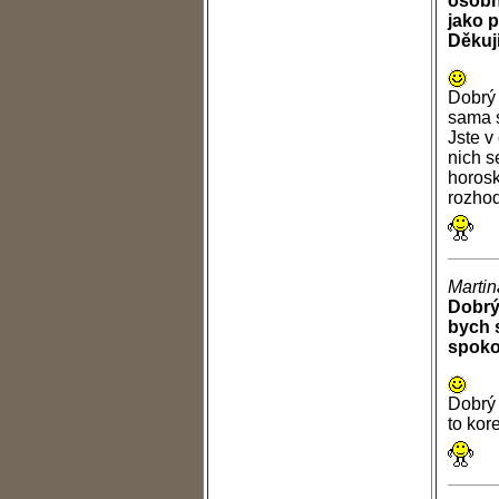
osobn
jako 
Děkuj
Dobrý 
sama s
Jste v
nich s
horos
rozhod
Martin
Dobrý
bych s
spoko
Dobrý 
to kor