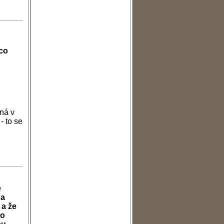
ěco
sná v
- to se
e
 a
 a že
po