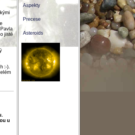
Aspekty
ckými
Precese
je
u Pavla
Asteroids
o jisté
z
ý
e
 :-).
 celém
u.
sou u