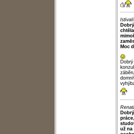
lstiva
Dobrý
chtěla
mimoř
zaměs
Moc d
Dobrý 
konzul
záběru
domnív
vyhýb
Renat
Dobrý
práce
studo
už na