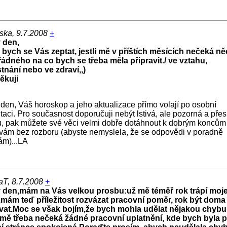
liska, 9.7.2008
+
 den,
 bych se Vás zeptat, jestli mě v příštích měsících nečeká n
ádného na co bych se třeba měla připravit./ ve vztahu,
tnání nebo ve zdraví,,)
ěkuji
den, Váš horoskop a jeho aktualizace přímo volají po osobní
taci. Pro současnost doporučuji nebýt lstivá, ale pozorná a pře
, pak můžete své věci velmi dobře dotáhnout k dobrým koncům 
ám bez rozboru (abyste nemyslela, že se odpovědi v poradně
ám)...LA
aT, 8.7.2008
+
 den,mám na Vás velkou prosbu:už mě téměř rok trápí moj
,mám teď příležitost rozvázat pracovní poměr, rok být doma
vat.Moc se však bojím,že bych mohla udělat nějakou chybu
 mě třeba nečeká žádné pracovní uplatnění, kde bych byla 