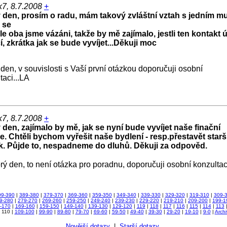
7, 8.7.2008
+
 den, prosím o radu, mám takový zvláštní vztah s jedním m
 se
ale oba jsme vázáni, takže by mě zajímalo, jestli ten kontakt 
, zkrátka jak se bude vyvíjet...Děkuji moc
den, v souvislosti s Vaší první otázkou doporučuji osobní
taci...LA
7, 8.7.2008
+
den, zajímalo by mě, jak se nyní bude vyvíjet naše finační
e. Chtěli bychom vyřešit naše bydlení - resp.přestavět starš
. Půjde to, nespadneme do dluhů. Děkuji za odpověd.
ý den, to není otázka pro poradnu, doporučuji osobní konzultac
99-390
|
389-380
|
379-370
|
369-360
|
359-350
|
349-340
|
339-330
|
329-320
|
319-310
|
309-
9-280
|
279-270
|
269-260
|
259-250
|
249-240
|
239-230
|
229-220
|
219-210
|
209-200
|
199-1
-170
|
169-160
|
159-150
|
149-140
|
139-130
|
129-120
|
119
|
118
|
117
|
116
|
115
|
114
|
113
| 110 |
109-100
|
99-90
|
89-80
|
79-70
|
69-60
|
59-50
|
49-40
|
39-30
|
29-20
|
19-10
|
9-0
|
Archi
Novější dotazy
|
Starší dotazy