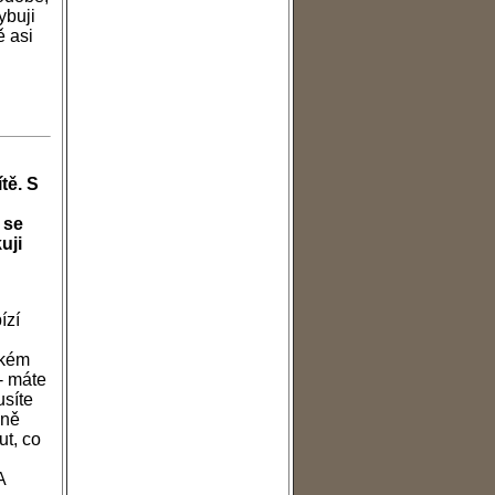
ybuji
ě asi
tě. S
 se
uji
ízí
akém
- máte
usíte
bně
ut, co
A