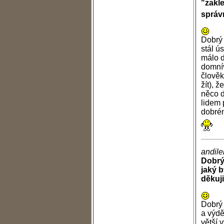
"zakle
správ
Dobrý 
stál ú
málo d
domnív
člověk
žít), 
něco d
lidem 
dobrém
andile
Dobrý
jaký 
děkuji
Dobrý 
a výdě
větší 