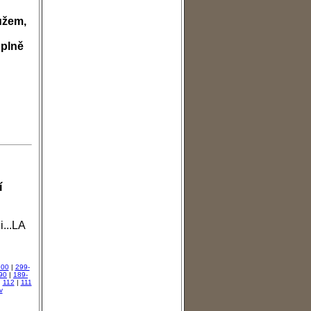
užem,
úplně
í
i...LA
300
|
299-
90
|
189-
|
112
|
111
v