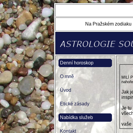
Na Pražském zodiaku S
Denní horoskop
O mně
MILÍ 
nahoře
Úvod
Jak j
inspi
Etické zásady
Je tu
všech
Nabídka služeb
vaše
Kontakt