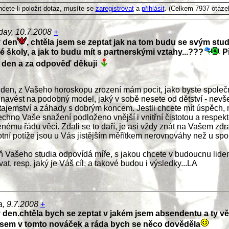
cete-li položit dotaz, musíte se
zaregistrovat
a
přihlásit
. (Celkem 7937 otáze
day, 10.7.2008
+
 den
, chtěla jsem se zeptat jak na tom budu se svým stu
 školy, a jak to budu mít s partnerskými vztahy...???
P
 den a za odpověď děkuji
den, z Vašeho horoskopu zrození mám pocit, jako byste společ
 navést na podobný model, jaký v sobě nesete od dětství - nevš
 tajemství a záhady s dobrým koncem. Jestli chcete mít úspěch,
echno Vaše snažení podloženo vnější i vnitřní čistotou a respek
enému řádu věcí. Zdali se to daří, je asi vždy znát na Vašem zdra
tní potíže jsou u Vás jistějším měřítkem nerovnováhy než u spo
 Vašeho studia odpovídá míře, s jakou chcete v budoucnu lid
vat, resp. jaký je Váš cíl, a takové budou i výsledky...LA
a, 9.7.2008
+
 den.chtěla bych se zeptat v jakém jsem absendentu a ty vě
Jsem v tomto nováček a ráda bych se něco dověděla