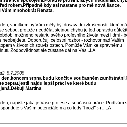
í stránce spokojená.Poraďte prosím, abych neudělala chy
před rokem.Případně kdy asi nastane pro mě nová šance.
i Vám mnohokrát Renata.
den, vodítkem by Vám měly být dosavadní zkušenosti, které má
e sebou, protože neudělat stejnou chybu je teď opravdu důležit
 období možného restartu svého profesního života mezi lidmi - b
e neobejdete. Doporučuji celostní rozbor - rozhovor nad Vaším
kopem v životních souvislostech. Pomůže Vám ke správnému
nutí. Zodpovědnost ale zůstane dál na Vás...LA
a2, 8.7.2008
+
 den,koncem srpna budu končit v současném zaměstnání.
e zeptat,jestli najdu lepší práci ve které budu
jená.Děkuji.Martina
den, napište jaká je Vaše profese a současná práce. Podívám s
esponduje s Vaším potenciálem a co tedy "hrozí" :-) ...LA