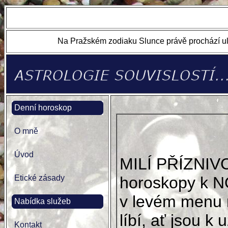
Na Pražském zodiaku Slunce právě prochází ul
Denní horoskop
O mně
Úvod
MILÍ PŘÍZNIV
Etické zásady
horoskopy k N
v levém menu 
Nabídka služeb
líbí, ať jsou k u
Kontakt