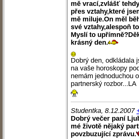
mě vrací,zvlášť tehd
přes vztahy,které js
mě miluje.On měl bě
své vztahy,alespoň to
Myslí to upřímně?Děk
krásný den.
Dobrý den, odkládala 
na vaše horoskopy pod
nemám jednoduchou od
partnerský rozbor...LA
Studentka, 8.12.2007
Dobrý večer paní Lju
mé životě nějaký par
povzbuzující zprávu.