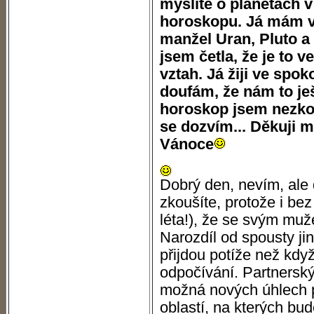
myslíte o planetách
horoskopu. Já mám 
manžel Uran, Pluto a
jsem četla, že je to 
vztah. Já žiji ve spo
doufám, že nám to je
horoskop jsem nezkou
se dozvím... Děkuji 
Vánoce
Dobrý den, nevím, ale
zkoušíte, protože i bez
léta!), že se svým muž
Narozdíl od spousty ji
přijdou potíže než když
odpočívání. Partnerský
možná nových úhlech 
oblastí, na kterých bu