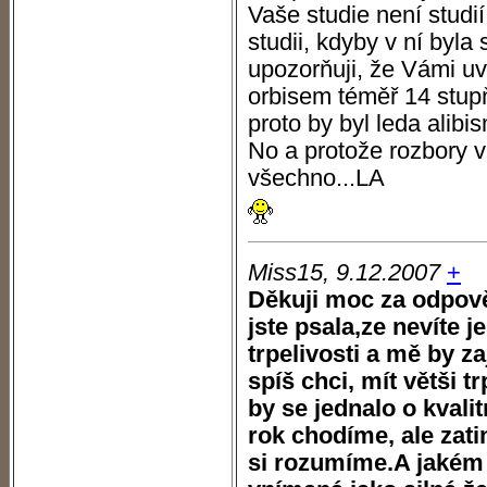
Vaše studie není studi
studii, kdyby v ní byla
upozorňuji, že Vámi u
orbisem téměř 14 stupň
proto by byl leda alibis
No a protože rozbory v
všechno...LA
Miss15, 9.12.2007
+
Děkuji moc za odpov
jste psala,ze nevíte j
trpelivosti a mě by z
spíš chci, mít větši tr
by se jednalo o kvali
rok chodíme, ale zat
si rozumíme.A jakém 