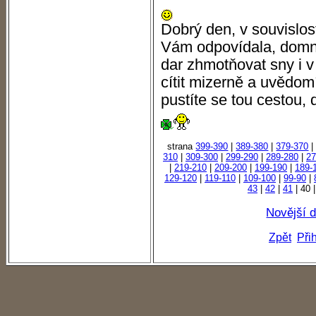
Dobrý den, v souvislosti
Vám odpovídala, domní
dar zhmotňovat sny i v
cítit mizerně a uvědomí
pustíte se tou cestou, 
strana
399-390
|
389-380
|
379-370
310
|
309-300
|
299-290
|
289-280
|
27
|
219-210
|
209-200
|
199-190
|
189-
129-120
|
119-110
|
109-100
|
99-90
|
43
|
42
|
41
| 40 
Novější 
Zpět
Při