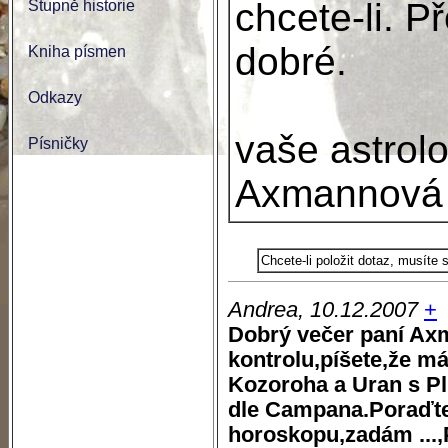
chcete-li. P
Stupně historie
dobré.
Kniha písmen
Odkazy
vaše astrol
Písničky
Axmannová
Chcete-li položit dotaz, musíte
Andrea, 10.12.2007
+
Dobrý večer paní Axm
kontrolu,píšete,že m
Kozoroha a Uran s 
dle Campana.Poraďte
horoskopu,zadám ...,