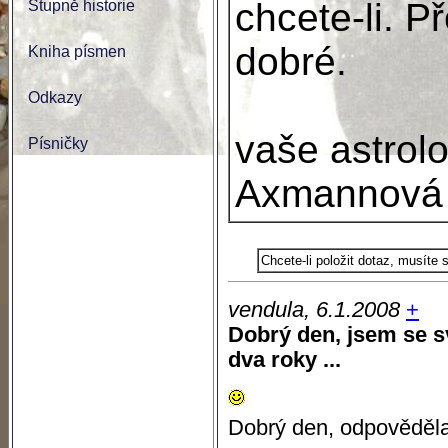
chcete-li. P
Stupně historie
dobré.
Kniha písmen
Odkazy
vaše astrol
Písničky
Axmannová
Chcete-li položit dotaz, musíte
vendula, 6.1.2008
+
Dobrý den, jsem se
dva roky ...
Dobrý den, odpověděla