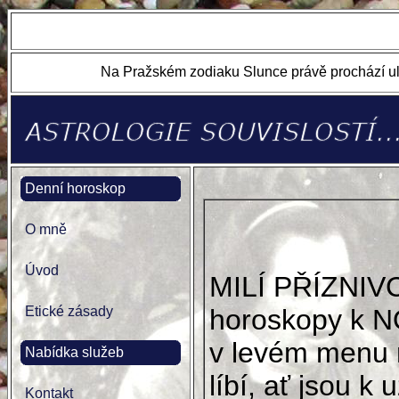
Na Pražském zodiaku Slunce právě prochází ul
Denní horoskop
O mně
Úvod
MILÍ PŘÍZNIV
Etické zásady
horoskopy k N
v levém menu 
Nabídka služeb
líbí, ať jsou k u
Kontakt