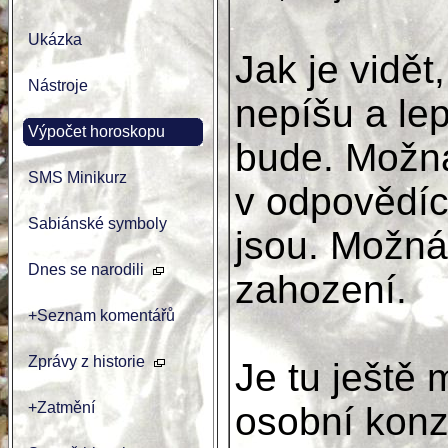
Ukázka
Jak je vidět
Nástroje
nepíšu a lep
Výpočet horoskopu
bude. Možná
SMS Minikurz
v odpovědích
Sabiánské symboly
jsou. Možná
Dnes se narodili
zahození.
+Seznam komentářů
Zprávy z historie
Je tu ještě
+Zatmění
osobní konzu