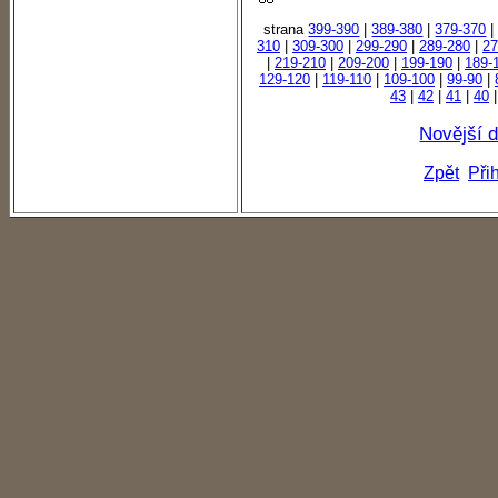
strana
399-390
|
389-380
|
379-370
310
|
309-300
|
299-290
|
289-280
|
27
|
219-210
|
209-200
|
199-190
|
189-
129-120
|
119-110
|
109-100
|
99-90
|
43
|
42
|
41
|
40
Novější 
Zpět
Při