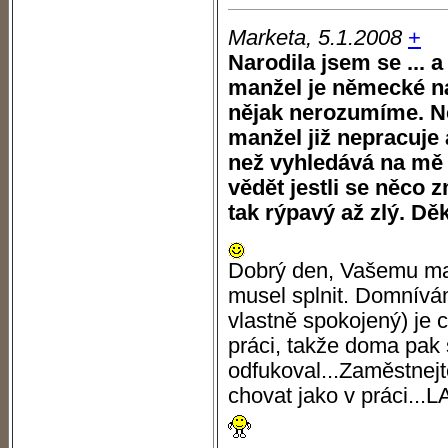
Marketa, 5.1.2008
+
Narodila jsem se ... a
manžel je německé ná
nějak nerozumíme. Nev
manžel již nepracuje 
než vyhledává na mě 
vědět jestli se něco 
tak rýpavý až zlý. Děk
Dobrý den, Vašemu man
musel splnit. Domnívám
vlastně spokojený) je ce
práci, takže doma pak 
odfukoval...Zaměstnejt
chovat jako v práci...L