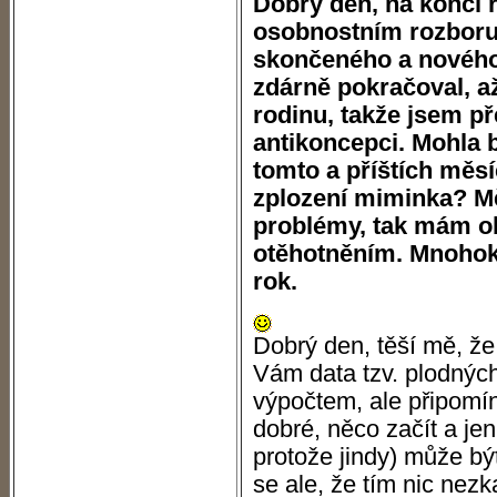
Dobrý den, na konci 
osobnostním rozboru 
skončeného a nového
zdárně pokračoval, až
rodinu, takže jsem p
antikoncepci. Mohla b
tomto a příštích měsí
zplození miminka? M
problémy, tak mám ob
otěhotněním. Mnohokr
rok.
Dobrý den, těší mě, že
Vám data tzv. plodný
výpočtem, ale připomín
dobré, něco začít a jen
protože jindy) může bý
se ale, že tím nic nezka