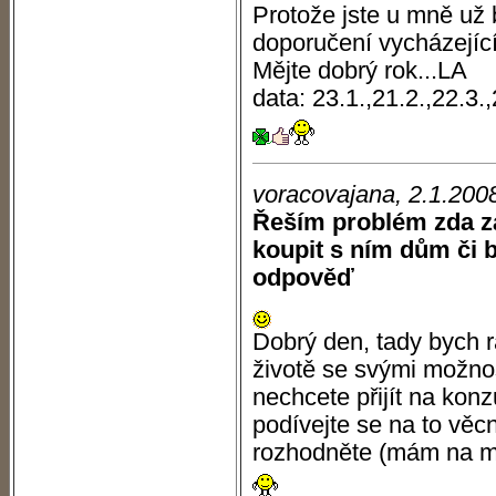
Protože jste u mně už 
doporučení vycházejíc
Mějte dobrý rok...LA
data: 23.1.,21.2.,22.3.,
voracovajana, 2.1.200
Řeším problém zda za
koupit s ním dům či b
odpověď
Dobrý den, tady bych r
životě se svými možnos
nechcete přijít na konz
podívejte se na to věcn
rozhodněte (mám na my