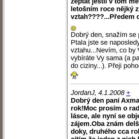
zeptat jestli v tom 
letošním roce nějký z
vztah????...Předem 
Dobrý den, snažím se 
Ptala jste se naposledy
vztahu...Nevím, co by 
vybíráte Vy sama (a pa
do ciziny...). Přeji poh
JordanJ, 4.1.2008
+
Dobrý den paní Axma
rok!Moc prosím o rad
lásce, ale nyní se obj
zájem.Oba znám delš
doky, druhého cca ro