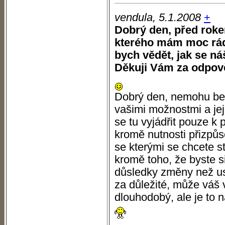
vendula, 5.1.2008
+
Dobrý den, před rokem
kterého mám moc ráda
bych vědět, jak se náš
Děkuji Vám za odpov
Dobrý den, nemohu bez
vašimi možnostmi a je
se tu vyjádřit pouze k
kromě nutnosti přizpůso
se kterými se chcete st
kromě toho, že byste s
důsledky změny než us
za důležité, může váš 
dlouhodobý, ale je to 