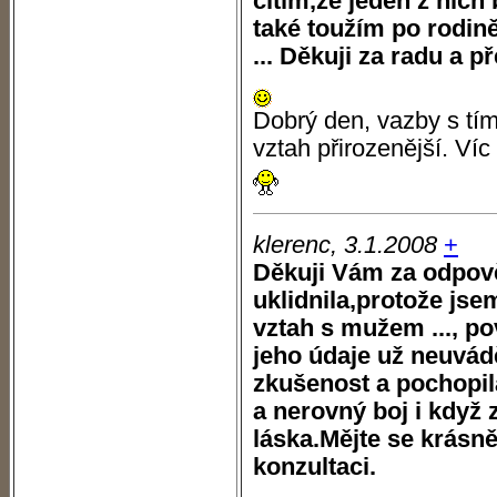
cítím,že jeden z nich
také toužím po rodině
... Děkuji za radu a p
Dobrý den, vazby s tím
vztah přirozenější. Ví
klerenc, 3.1.2008
+
Děkuji Vám za odpově
uklidnila,protože jse
vztah s mužem ..., po
jeho údaje už neuvád
zkušenost a pochopil
a nerovný boj i když 
láska.Mějte se krásně
konzultaci.