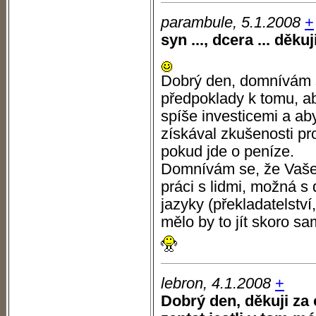
parambule, 5.1.2008
+
syn ..., dcera ... děkuj
Dobrý den, domnívám 
předpoklady k tomu, ab
spíše investicemi a a
získával zkušenosti pr
pokud jde o peníze.
Domnívám se, že Vaše d
práci s lidmi, možná s
jazyky (překladatelství
mělo by to jít skoro sam
lebron, 4.1.2008
+
Dobrý den, děkuji za