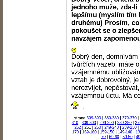
jednoho muže, zda-li
lepšímu (myslím tím 
druhému) Prosím, co
pokoušet se o zlepšen
navzájem zapomenout
Dobrý den, domnívám 
tvůrčích vazeb, máte o
vzájemnému ubližování
vztah je dobrovolný, je
nerozvíjet, nepěstovat
vzájemnou úctu. Má ce
strana
399-390
|
389-380
|
379-370
310
|
309-300
|
299-290
|
289-280
|
27
252
| 251 |
250
|
249-240
|
239-230
|
170
|
169-160
|
159-150
|
149-140
|
13
70
|
69-60
|
59-50
|
49