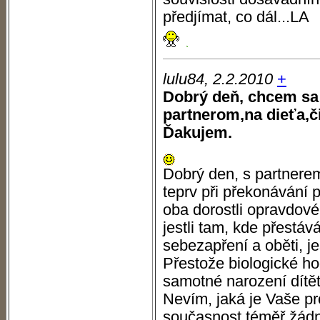
předjímat, co dál...LA
lulu84, 2.2.2010
+
Dobrý deň, chcem sa 
partnerom,na dieťa,č
Ďakujem.
Dobrý den, s partnere
teprv při překonávání p
oba dorostli opravdov
jestli tam, kde přestáv
sebezapření a oběti, je
Přestože biologické hod
samotné narození dítět
Nevím, jaká je Vaše pr
současnost téměř žád