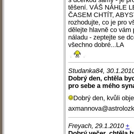
s dcerkou samy - je pr
těšení. VÁŠ NÁHLE
ČASEM CHTÍT, ABYS
rozhodujte, co je pro v
dělejte hlavně co vám 
náladu - zeptejte se dc
všechno dobré...LA
Studanka84, 30.1.201
Dobrý den, chtěla byc
pro sebe a mého syn
Dobrý den, kvůli obj
axmannova@astrolozka
Freyach, 29.1.2010
+
Dobrý večer, chtěla b