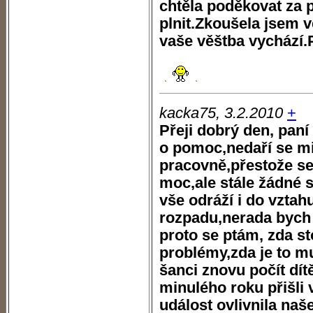
chtěla poděkovat za p
plnit.Zkoušela jsem v
vaše věštba vychází.
kacka75, 3.2.2010
+
Přeji dobrý den, paní
o pomoc,nedaří se mi 
pracovně,přestože se
moc,ale stále žádné s
vše odráží i do vztahu
rozpadu,nerada bych 
proto se ptám, zda st
problémy,zda je to 
šanci znovu počít dít
minulého roku přišli v
událost ovlivnila naš