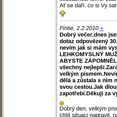
Ať se daří, co si Vy sa
Fintie, 2.2.2010
+
Dobrý večer,dnes js
dotaz odpovězený 30.
nevím jak si mám vys
LEHKOMYSLNÝ MUŽ 
ABYSTE ZAPOMNĚLA - 
všechny nejlepší.Zará
velkým písmem.Nevím
dělá a zůstala s nim 
svou cestou.Jak dlo
zapotřebí.Děkuji za v
Dobrý den, velkým pís
chtít situaci napravit, n