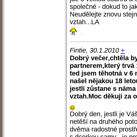
společné - dokud to ja
Neudělejte znovu stejn
vztah...LA
Fintie, 30.1.2010
+
Dobrý večer,chtěla by
partnerem,který trvá
ted jsem těhotná v 6 
našel nějakou 18 leto
jestli zůstane s náma
vztah.Moc děkuji za 
Dobrý den, jestli je Váš
netěší na druhého pot
dvěma radostné prostře