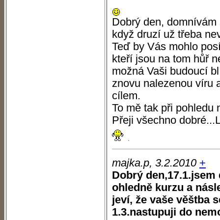
Dobrý den, domnívám se
když druzí už třeba ne
Teď by Vás mohlo posí
kteří jsou na tom hůř 
možná Vaši budoucí blí
znovu nalezenou víru 
cílem.
To mě tak při pohledu
Přeji všechno dobré...
majka.p, 3.2.2010
+
Dobrý den,17.1.jsem 
ohledně kurzu a nás
jeví, že vaše věštba s
1.3.nastupuji do nem