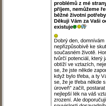
problémů z mé stran
příjem, nemůžeme řeši
běžné životní potřeby
Děkuji Vám za Vaši o
existuje
Dobrý den, domnívám se
nepřizpůsobivě ke sk
současném životě. Hor
tvůrčí potenciál, kter
obtíží ve vztazích, n
se, že jste někde zapo
když bylo třeba, a ty
se, že je třeba někde 
úroveň" začít, postarat
nejlepší lék na váš vzt
zrození. Ale doporučuji 
souvislosti dosavadníh