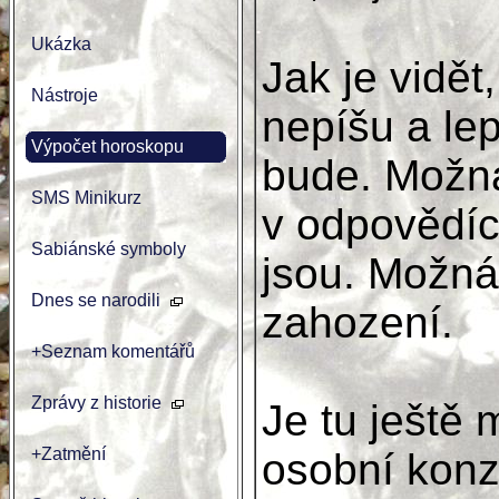
Ukázka
Jak je vidět
Nástroje
nepíšu a lep
Výpočet horoskopu
bude. Možná
SMS Minikurz
v odpovědích
Sabiánské symboly
jsou. Možná
Dnes se narodili
zahození.
+Seznam komentářů
Zprávy z historie
Je tu ještě
+Zatmění
osobní konzu