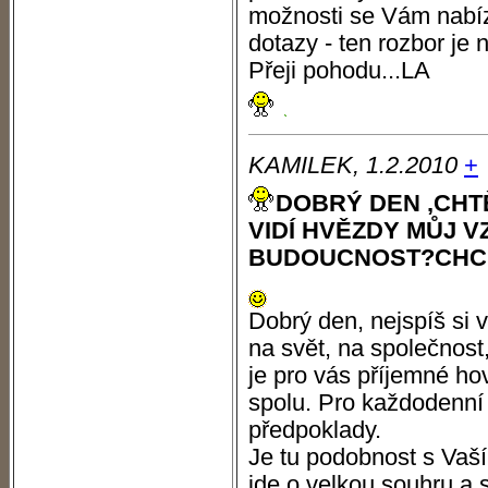
možnosti se Vám nabíze
dotazy - ten rozbor je
Přeji pohodu...LA
KAMILEK, 1.2.2010
+
DOBRÝ DEN ,CHT
VIDÍ HVĚZDY MŮJ V
BUDOUCNOST?CHCI
Dobrý den, nejspíš si 
na svět, na společnost
je pro vás příjemné hov
spolu. Pro každodenní 
předpoklady.
Je tu podobnost s Vaš
jde o velkou souhru a 