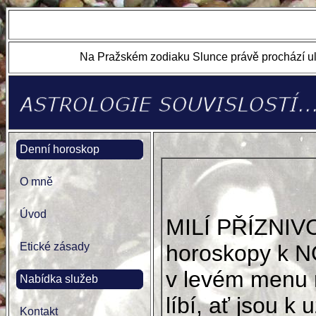
Na Pražském zodiaku Slunce právě prochází ul
Denní horoskop
O mně
Úvod
MILÍ PŘÍZNIV
Etické zásady
horoskopy k N
v levém menu 
Nabídka služeb
líbí, ať jsou k u
Kontakt