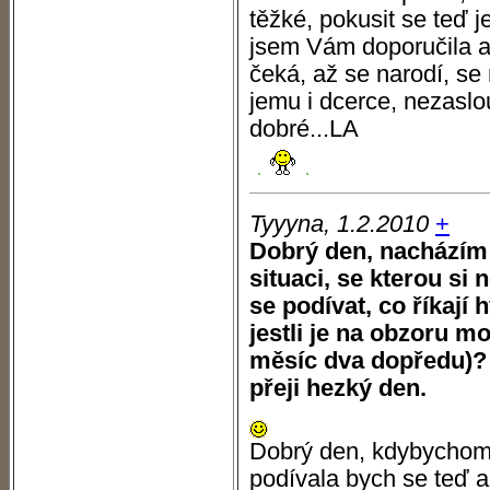
těžké, pokusit se teď j
jsem Vám doporučila a 
čeká, až se narodí, se
jemu i dcerce, nezaslou
dobré...LA
Tyyyna, 1.2.2010
+
Dobrý den, nacházím 
situaci, se kterou si
se podívat, co říkají
jestli je na obzoru m
měsíc dva dopředu)?
přeji hezký den.
Dobrý den, kdybychom 
podívala bych se teď a 