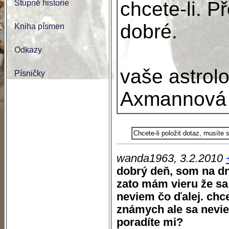
chcete-li. P
Stupně historie
dobré.
Kniha písmen
Odkazy
vaše astrol
Písničky
Axmannová
Chcete-li položit dotaz, musíte
wanda1963, 3.2.2010
dobrý deň, som na dn
zato mám vieru že sa 
neviem čo ďalej. chc
známych ale sa nevi
poradíte mi?