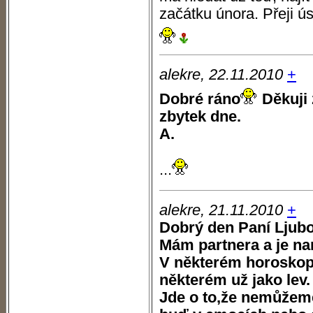
začátku února. Přeji ú
alekre, 22.11.2010
+
Dobré ráno
Děkuji 
zbytek dne.
A.
...
alekre, 21.11.2010
+
Dobrý den Paní Ljub
Mám partnera a je na
V některém horoskopu
některém už jako lev.
Jde o to,že nemůžeme