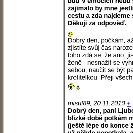
buď v emocích nebo s
zajímalo by mne jest
cestu a zda najdeme
Děkuji za odpověď.
Dobrý den, počkám, až
zjistíte svůj čas naroz
toho zdá se, že ano, ji
ženě - nesnažit se vyh
sebou, naučit se být pa
krotitelkou. Přeji všec
misul89, 20.11.2010
+
Dobrý den, paní Ljubo
blízké době potkám 
(ještě lépe do konce ž