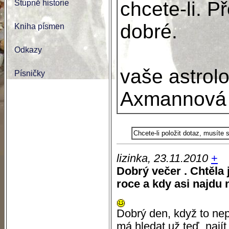
chcete-li. P
Stupně historie
dobré.
Kniha písmen
Odkazy
vaše astrol
Písničky
Axmannová
Chcete-li položit dotaz, musíte
lizinka, 23.11.2010
+
Dobrý večer . Chtěla j
roce a kdy asi najdu 
Dobrý den, když to ne
má hledat už teď, najít