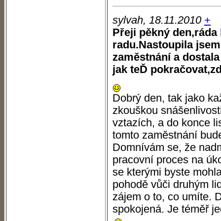
sylvah, 18.11.2010
+
Přeji pěkný den,ráda
radu.Nastoupila jsem
zaměstnání a dostala
jak teĎ pokračovat,zda
Dobrý den, tak jako ka
zkouškou snášenlivosti
vztazích, a do konce li
tomto zaměstnání bude
Domnívám se, že nadmí
pracovní proces na úko
se kterými byste mohla
pohodě vůči druhým li
zájem o to, co umíte. D
spokojená. Je téměř j