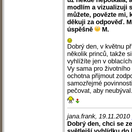
už někde nepotkala, a
modlím a vizualizuji 
můžete, povězte mi, 
děkuji za odpověď. Mě
úspěšně
M.
Dobrý den, v květnu př
několik princů, takže s
vyhlížíte jen v oblacíc
Vy sama pro životního
ochotna přijmout zodpo
samozřejmé povinnosti 
pečovat, aby neubýval.
jana.frank, 19.11.2010
Dobrý den, chci se z
světlejší vyhlídku do