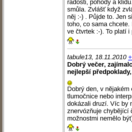
radosti, pohody a klidu.
smůla. Zvlášť když zvlá
něj :-) . Půjde to. Jen 
toho, co sama chcete. 
ve čtvrtek :-). To platí 
tabule13, 18.11.2010
+
Dobrý večer, zajímal
nejlepší předpoklady
Dobrý den, v nějakém o
tlumočnice nebo interp
dokázali druzí. Víc by
znervózňuje chybějící 
možnostmi nemělo být)