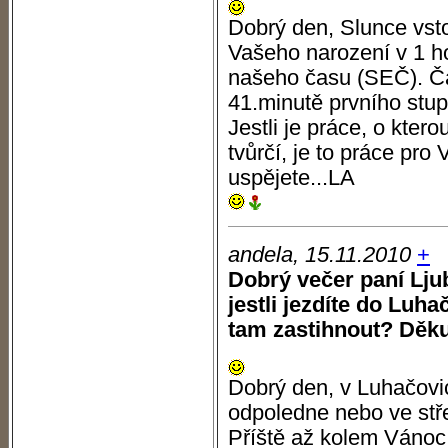
Dobrý den, Slunce vst
Vašeho narození v 1 ho
našeho času (SEČ). Č
41.minutě prvního stupn
Jestli je práce, o kter
tvůrčí, je to práce pr
uspějete...LA
andela, 15.11.2010
+
Dobrý večer paní Ljub
jestli jezdíte do Luh
tam zastihnout? Děku
Dobrý den, v Luhačovic
odpoledne nebo ve stře
Příště až kolem Vánoc