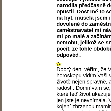
narodila předčasně d
opustil. Dost mě to s
na byt, musela jsem 
dovolené do zaměstná
zaměstnavatel mi náv
mi po malé a začínám
nemohu, jelikož se s
pocit, že tohle období
odpověď.
Dobrý den, věřím, že Vá
horoskopu vidím Vaši v
životě nejen správně, 
radostí. Domnívám se,
které teď život ukazuje
jen jste je nevnímala
kojení zhrzenou mamin