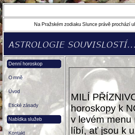
Na Pražském zodiaku Slunce právě prochází ul
Denní horoskop
O mně
Úvod
MILÍ PŘÍZNIV
Etické zásady
horoskopy k N
v levém menu 
Nabídka služeb
líbí, ať jsou k u
Kontakt