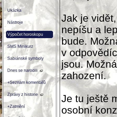
Ukázka
Jak je vidět
Nástroje
nepíšu a lep
Výpočet horoskopu
bude. Možná
SMS Minikurz
v odpovědích
Sabiánské symboly
jsou. Možná
Dnes se narodili
zahození.
+Seznam komentářů
Zprávy z historie
Je tu ještě
+Zatmění
osobní konzu