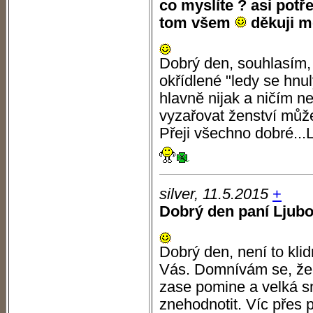
co myslíte ? asi potř
tom všem
děkuji m
Dobrý den, souhlasím, 
okřídlené "ledy se hnul
hlavně nijak a ničím ne
vyzařovat ženství můž
Přeji všechno dobré...
silver, 11.5.2015
+
Dobrý den paní Ljubo,
Dobrý den, není to kli
Vás. Domnívám se, že n
zase pomine a velká s
znehodnotit. Víc přes 