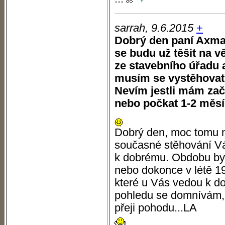
sarrah, 9.6.2015
+
Dobrý den paní Axman
se budu už těšit na v
ze stavebního úřadu a
musím se vystěhovat .
Nevím jestli mám zač
nebo počkat 1-2 měsíc
Dobrý den, moc tomu n
současné stěhování Vá
k dobrému. Obdobu bys
nebo dokonce v létě 19
které u Vás vedou k d
pohledu se domnívám,
přeji pohodu...LA