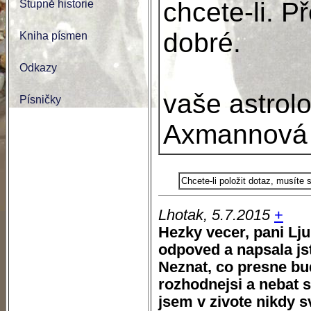
chcete-li. P
Stupně historie
dobré.
Kniha písmen
Odkazy
vaše astrol
Písničky
Axmannová
Chcete-li položit dotaz, musíte
Lhotak, 5.7.2015
+
Hezky vecer, pani Lju
odpoved a napsala jst
Neznat, co presne bud
rozhodnejsi a nebat 
jsem v zivote nikdy s