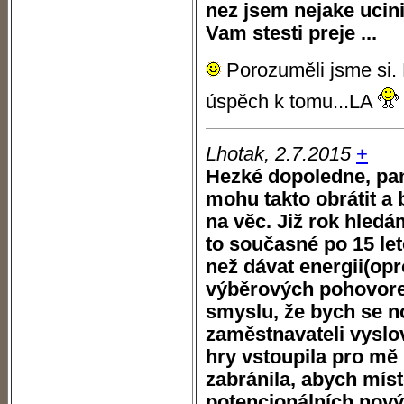
nez jsem nejake ucinil.
Vam stesti preje ...
Porozuměli jsme si.
úspěch k tomu...LA
Lhotak, 2.7.2015
+
Hezké dopoledne, paní
mohu takto obrátit a
na věc. Již rok hled
to současné po 15 le
než dávat energii(opr
výběrových pohovore
smyslu, že bych se 
zaměstnavateli vyslo
hry vstoupila pro mě
zabránila, abych míst
potencionálních nový