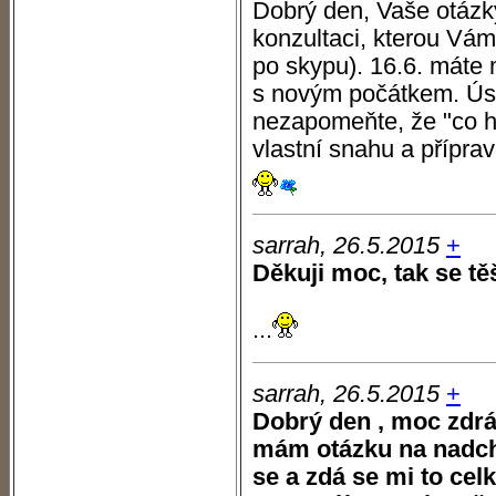
Dobrý den, Vaše otázk
konzultaci, kterou Vám
po skypu). 16.6. máte
s novým počátkem. Ús
nezapomeňte, že "co h
vlastní snahu a přípra
sarrah, 26.5.2015
+
Děkuji moc, tak se t
...
sarrah, 26.5.2015
+
Dobrý den , moc zdrá
mám otázku na nadchá
se a zdá se mi to cel