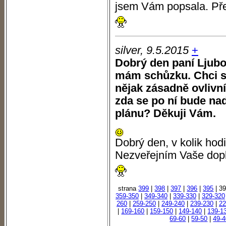
jsem Vám popsala. Pře
silver, 9.5.2015
+
Dobrý den paní Ljubo
mám schůzku. Chci se
nějak zásadně ovlivní
zda se po ní bude nad
plánu? Děkuji Vám.
Dobrý den, v kolik hod
Nezveřejním Vaše dopl
strana
399
|
398
|
397
|
396
|
395
| 3
359-350
|
349-340
|
339-330
|
329-320
260
|
259-250
|
249-240
|
239-230
|
22
|
169-160
|
159-150
|
149-140
|
139-1
69-60
|
59-50
|
49-