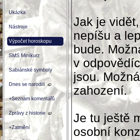
Ukázka
Jak je vidět
Nástroje
nepíšu a lep
Výpočet horoskopu
bude. Možná
SMS Minikurz
v odpovědích
Sabiánské symboly
jsou. Možná
Dnes se narodili
zahození.
+Seznam komentářů
Zprávy z historie
Je tu ještě
+Zatmění
osobní konzu