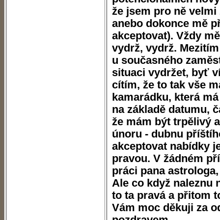
že jsem pro ně velmi 
anebo dokonce mě přij
akceptovat). Vždy mě 
vydrž, vydrž. Mezitím
u současného zaměst
situaci vydržet, byť v
cítím, že to tak vše m
kamarádku, která má 
na základě datumu, č
že mám být trpělivý 
únoru - dubnu příští
akceptovat nabídky jen
pravou. V žádném př
práci pana astrologa,
Ale co když naleznu na
to ta pravá a přitom 
Vám moc děkuji za o