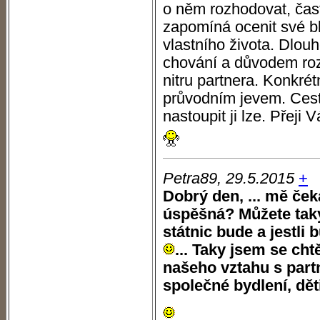
o něm rozhodovat, čast
zapomíná ocenit své blí
vlastního života. Dlo
chování a důvodem roz
nitru partnera. Konkré
průvodním jevem. Cest
nastoupit ji lze. Přeji
Petra89, 29.5.2015
+
Dobrý den, ... mě ček
úspěšná? Můžete taky 
státnic bude a jestli
... Taky jsem se cht
našeho vztahu s part
společné bydlení, dě