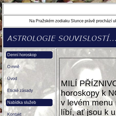
Na Pražském zodiaku Slunce právě prochází ul
Denní horoskop
O mně
Úvod
MILÍ PŘÍZNIV
Etické zásady
horoskopy k N
v levém menu 
Nabídka služeb
líbí, ať jsou k u
Kontakt