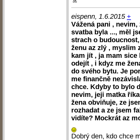
eispenn, 1.6.2015
+
Vážená pani , nevim,
svatba byla ..., měl 
strach o budoucnost,
ženu az zlý , myslim
kam jít , ja mam sice
odejít , i kdyz me že
do svého bytu. Je po
me finančně nezávislá
chce. Kdyby to bylo dů
nevim, jeji matka řík
žena obviňuje, ze jsem
rozhadat a ze jsem fa
vidíte? Mockrát az m
Dobrý den, kdo chce mí