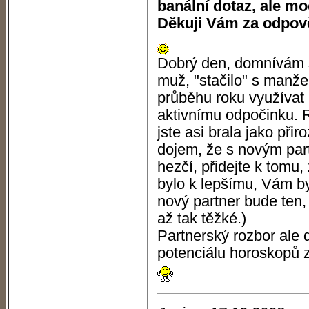
banální dotaz, ale mo
Děkuji Vám za odpov
Dobrý den, domnívám s
muž, "stačilo" s manž
průběhu roku využívat
aktivnímu odpočinku. 
jste asi brala jako při
dojem, že s novým par
hezčí, přidejte k tomu
bylo k lepšímu, Vám by
nový partner bude ten, 
až tak těžké.)
Partnerský rozbor ale d
potenciálu horoskopů z