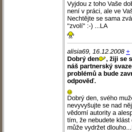
Vyjdou z toho Vaše dob
není v práci, ale ve V
Nechtějte se sama zvát
"zvolí" :-) ...LA
alisia69, 16.12.2008
+
Dobrý den
, žiji s
náš partnerský svaze
problémů a bude zav
odpověď.
Dobrý den, svého muže
nevyvyšujte se nad něj
vědomí autority a ales
tím, že nebudete klást
může vydržet dlouho..