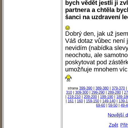
bych vědět jestli ji z
partnera a chtěla byc
šanci na uzdravení le
Dobrý den, jak už jsem
Váš dotaz vůbec není j
nevidím (nabídka slevy
neochotu, ale samotn
poskytovat pod zástěrk
umožňuje mnohem víc, 
strana
399-390
|
389-380
|
379-370
310
|
309-300
|
299-290
|
289-280
|
27
|
219-210
|
209-200
|
199-190
|
189-18
|
161
|
160
|
159-150
|
149-140
|
139-1
69-60
|
59-50
|
49-
Novější 
Zpět
Při