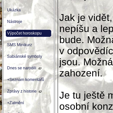
Ukázka
Jak je vidět
Nástroje
nepíšu a lep
Výpočet horoskopu
bude. Možná
SMS Minikurz
v odpovědích
Sabiánské symboly
jsou. Možná
Dnes se narodili
zahození.
+Seznam komentářů
Zprávy z historie
Je tu ještě
+Zatmění
osobní konzu