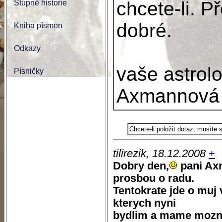
chcete-li. P
Stupně historie
dobré.
Kniha písmen
Odkazy
vaše astrol
Písničky
Axmannová
Chcete-li položit dotaz, musíte
tilirezik, 18.12.2008
+
Dobry den,
pani Ax
prosbou o radu.
Tentokrate jde o muj 
kterych nyni
bydlim a mame moznos