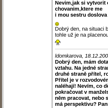
Nevim,jak si vytvori
chovanim,ktere me
i mou sestru doslova 
Dobrý den, na situaci 
tohle už je na placeno
ldomkarova, 18.12.20
Dobrý den, mám dota
vztahu. Na jedné stra
druhé straně přítel, 
Přítel je v rozvodov
naléhají! Nevím, co d
pokračovat v manžels
něm pracovat, nebo s
má perspektivu? Paní