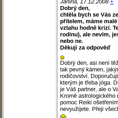
Janina, 17.12.2008
+
Dobrý den,
chtěla bych se Vás ze
přítelem, máme malé 
vztahu hodně krizí. T
rodinu), ale nevím, j
nebo ne.
Děkuji za odpověď
Dobrý den, asi není těž
tak pevný kámen, jakým
rodičovství. Doporučuji
kterým je třeba jóga. 
je Váš partner, ale o Va
Kromě astrologického 
pomoc Reiki ošetřením 
nevyužijete. Přeji vše