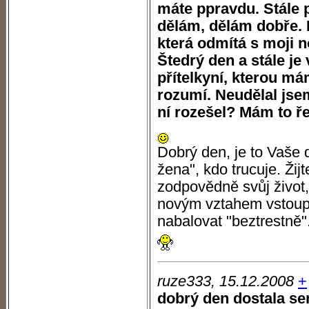
máte ppravdu. Stále p
dělám, dělám dobře.
která odmítá s moji nov
Štedrý den a stále je
přítelkyní, kterou má
rozumí. Neudělal jse
ní rozešel? Mám to ře
Dobrý den, je to Vaše 
žena", kdo trucuje. Ži
zodpovědně svůj život,
novým vztahem vstoupil
nabalovat "beztrestně"
ruze333, 15.12.2008
+
dobrý den dostala sem