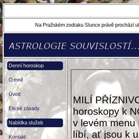
Na Pražském zodiaku Slunce právě prochází ul
Denní horoskop
O mně
Úvod
MILÍ PŘÍZNIV
Etické zásady
horoskopy k N
v levém menu 
Nabídka služeb
líbí, ať jsou k u
Kontakt