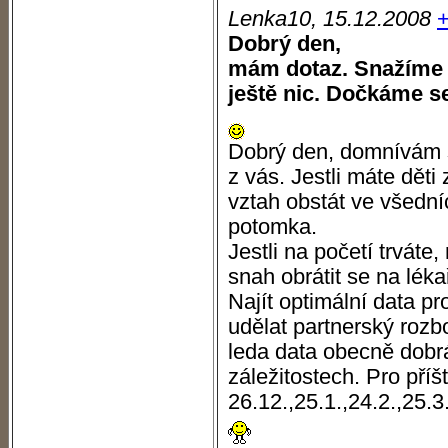
Lenka10, 15.12.2008
Dobrý den,
mám dotaz. Snažíme 
ještě nic. Dočkáme s
Dobrý den, domnívám s
z vás. Jestli máte děti
vztah obstát ve všedn
potomka.
Jestli na početí trvát
snah obrátit se na léka
Najít optimální data pr
udělat partnerský roz
leda data obecně dobrá
záležitostech. Pro příšt
26.12.,25.1.,24.2.,25.3.