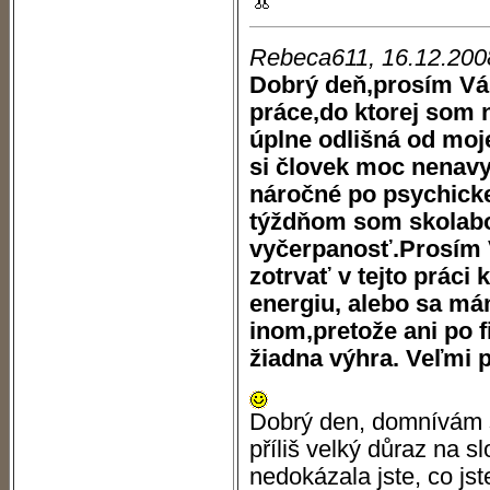
Rebeca611, 16.12.200
Dobrý deň,prosím Vás
práce,do ktorej som 
úplne odlišná od moje
si človek moc nenavy
náročné po psychickej
týždňom som skolabov
vyčerpanosť.Prosím 
zotrvať v tejto práci
energiu, alebo sa m
inom,pretože ani po f
žiadna výhra. Veľmi 
Dobrý den, domnívám s
příliš velký důraz na s
nedokázala jste, co jst