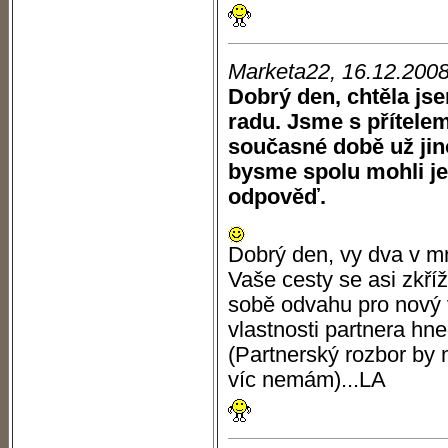
Marketa22, 16.12.200
Dobrý den, chtěla jse
radu. Jsme s přítelem
současné době už jino
bysme spolu mohli je
odpověď.
Dobrý den, vy dva v mn
Vaše cesty se asi zkříž
sobě odvahu pro nový 
vlastnosti partnera hn
(Partnerský rozbor by m
víc nemám)...LA