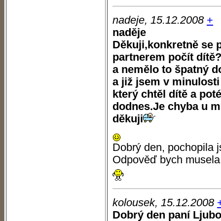
nadeje, 15.12.2008
+
naděje
Děkuji,konkretně se 
partnerem počít dítě?n
a nemělo to špatný do
a již jsem v minulos
který chtěl dítě a pot
dodnes.Je chyba u 
děkuji
Dobrý den, pochopila j
Odpověď bych musela op
kolousek, 15.12.2008
Dobrý den paní Ljubo,