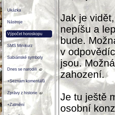
Ukázka
Jak je vidět
Nástroje
nepíšu a lep
Výpočet horoskopu
bude. Možná
SMS Minikurz
v odpovědích
Sabiánské symboly
jsou. Možná
Dnes se narodili
zahození.
+Seznam komentářů
Zprávy z historie
Je tu ještě
+Zatmění
osobní konzu