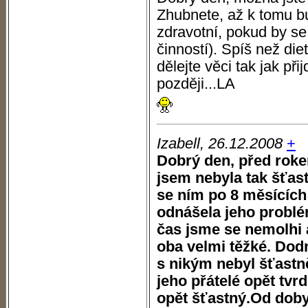
Zhubnete, až k tomu b
zdravotní, pokud by se
činností). Spíš než diety
dělejte věci tak jak při
později...LA
Izabell, 26.12.2008
+
Dobrý den, před rok
jsem nebyla tak šťast
se ním po 8 měsících
odnášela jeho problé
čas jsme se nemolhi a
oba velmi těžké. Dod
s nikým nebyl šťastn
jeho přátelé opět tvrd
opět šťastný.Od doby