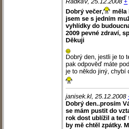
RadkaV, 25.12.2008
+
Dobrý večer,
měla 
jsem se s jedním m
vyhlídky do budoucna
2009 pevné zdraví, sp
Děkuji
Dobrý den, jestli je to 
pak odpověď máte pod + 
je to někdo jiný, chybí 
janisek.kl, 25.12.2008
Dobrý den..prosím Vás
se mám pustit do vzt
rok dost ublížil a teď
by mě chtěl zpátky. M