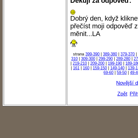
Děkuji za odpověď.
Dobrý den, když klikne
přečíst moji odpověď z
měnit...LA
strana
399-390
|
389-380
|
379-370
310
|
309-300
|
299-290
|
289-280
|
27
|
219-210
|
209-200
|
199-190
|
189-18
|
161
|
160
|
159-150
|
149-140
|
139-1
69-60
|
59-50
|
49-
Novější 
Zpět
Při