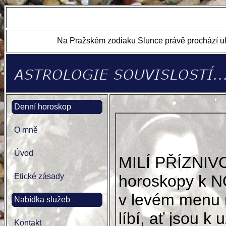
Na Pražském zodiaku Slunce právě prochází ul
Denní horoskop
O mně
Úvod
MILÍ PŘÍZNIV
Etické zásady
horoskopy k N
v levém menu 
Nabídka služeb
líbí, ať jsou k u
Kontakt