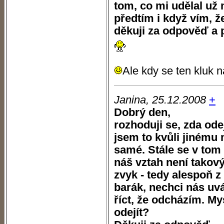
tom, co mi udělal už 
předtím i když vím, ž
děkuji za odpověď a p
Ale kdy se ten kluk n
Janina, 25.12.2008
+
Dobrý den,
rozhoduji se, zda odej
jsem to kvůli jinému 
samé. Stále se v tom p
náš vztah není takový,
zvyk - tedy alespoň 
barák, nechci nás uv
říct, že odcházím. My
odejít?