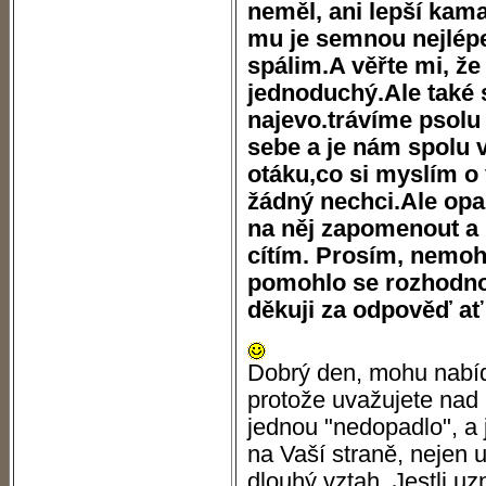
neměl, ani lepší kama
mu je semnou nejlépe
spálim.A věřte mi, ž
jednoduchý.Ale také 
najevo.trávíme psolu
sebe a je nám spolu 
otáku,co si myslím o
žádný nechci.Ale opa
na něj zapomenout a p
cítím. Prosím, nemohl
pomohlo se rozhodno
děkuji za odpověď ať j
Dobrý den, mohu nabíd
protože uvažujete nad
jednou "nedopadlo", a 
na Vaší straně, nejen 
dlouhý vztah. Jestli u