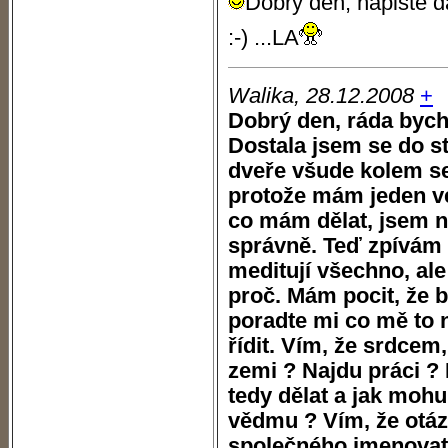
Dobrý den, napište d
:-) ...LA
Walika, 28.12.2008
+
Dobrý den, ráda bych 
Dostala jsem se do s
dveře všude kolem se
protože mám jeden vel
co mám dělat, jsem na
správně. Teď zpívám 
meditují všechno, ale
proč. Mám pocit, že 
poradte mi co mě to 
řídit. Vím, že srdce
zemi ? Najdu práci 
tedy dělat a jak moh
vědmu ? Vím, že otáz
společného jmenovate