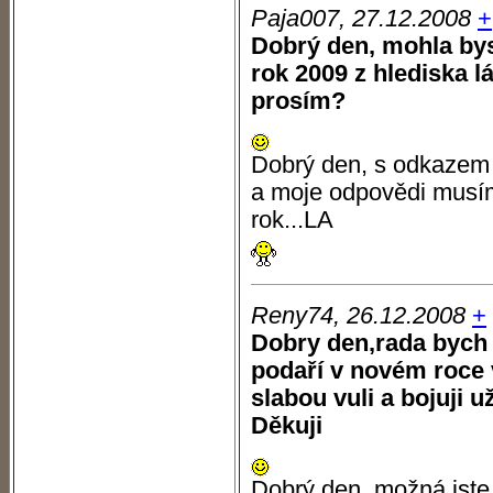
Paja007, 27.12.2008
+
Dobrý den, mohla bys
rok 2009 z hlediska l
prosím?
Dobrý den, s odkazem
a moje odpovědi musím
rok...LA
Reny74, 26.12.2008
+
Dobry den,rada bych 
podaří v novém roce
slabou vuli a bojuji už
Děkuji
Dobrý den, možná jste ž