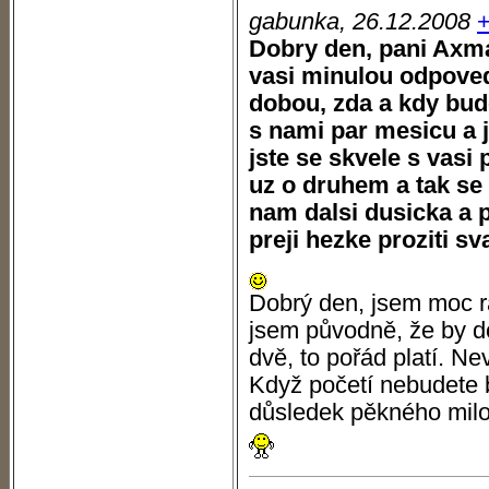
gabunka, 26.12.2008
Dobry den, pani Axma
vasi minulou odpoved
dobou, zda a kdy bud
s nami par mesicu a j
jste se skvele s vasi
uz o druhem a tak se 
nam dalsi dusicka a 
preji hezke proziti s
Dobrý den, jsem moc r
jsem původně, že by d
dvě, to pořád platí. N
Když početí nebudete br
důsledek pěkného milov