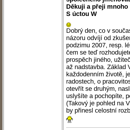
Děkuji a přeji mnoho 
S úctou W
Dobrý den, co v souča
názoru odvíjí od zkušen
podzimu 2007, resp. l
čem se teď rozhodujete,
prospěch jiného, užiteč
až nadstavba. Základ V
každodenním životě, j
radostech, o pracovitost
otevřít se druhým, nasl
uslyšíte a pochopíte, 
(Takový je pohled na 
by přinesl celostní rozb