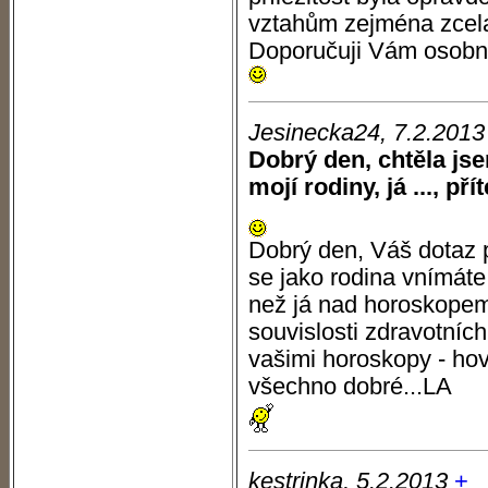
vztahům zejména zcel
Doporučuji Vám osobní 
Jesinecka24, 7.2.2013
Dobrý den, chtěla jse
mojí rodiny, já ..., přít
Dobrý den, Váš dotaz 
se jako rodina vnímáte 
než já nad horoskopem.
souvislosti zdravotníc
vašimi horoskopy - hov
všechno dobré...LA
kestrinka, 5.2.2013
+