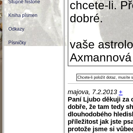
chcete-li. P
Stupně historie
dobré.
Kniha písmen
Odkazy
vaše astrol
Písničky
Axmannová
Chcete-li položit dotaz, musíte
majova, 7.2.2013
+
Paní Ljubo děkuji za
dobře, že tam tedy s
dlouhodobého hledisk
příležitost jak jste p
protože jsme si vůbe