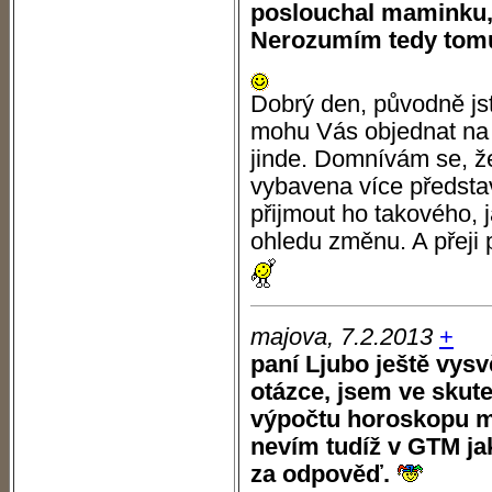
poslouchal maminku, 
Nerozumím tedy tomu.
Dobrý den, původně jst
mohu Vás objednat na k
jinde. Domnívám se, ž
vybavena více předsta
přijmout ho takového, 
ohledu změnu. A přeji
majova, 7.2.2013
+
paní Ljubo ještě vysv
otázce, jsem ve skute
výpočtu horoskopu mus
nevím tudíž v GTM j
za odpověď.