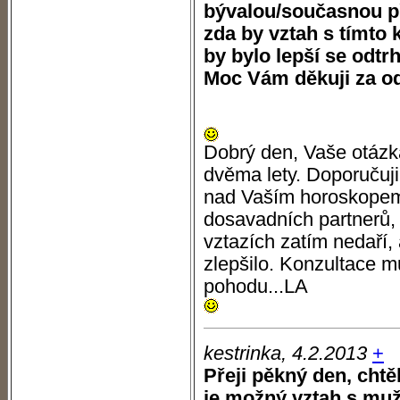
bývalou/současnou pří
zda by vztah s tímto
by bylo lepší se odt
Moc Vám děkuji za od
Dobrý den, Vaše otázka
dvěma lety. Doporučuji
nad Vaším horoskopem
dosavadních partnerů,
vztazích zatím nedaří, 
zlepšilo. Konzultace m
pohodu...LA
kestrinka, 4.2.2013
+
Přeji pěkný den, chtě
je možný vztah s muž