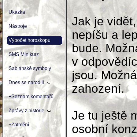
Ukázka
Jak je vidět
Nástroje
nepíšu a lep
Výpočet horoskopu
bude. Možná
SMS Minikurz
v odpovědích
Sabiánské symboly
jsou. Možná
Dnes se narodili
zahození.
+Seznam komentářů
Zprávy z historie
Je tu ještě
+Zatmění
osobní konzu