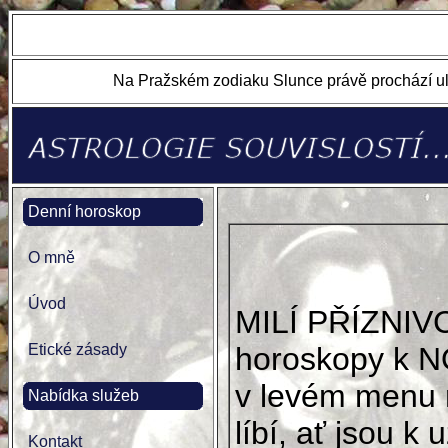
Na Pražském zodiaku Slunce právě prochází ul
Denní horoskop
O mně
Úvod
MILÍ PŘÍZNIV
Etické zásady
horoskopy k N
v levém menu 
Nabídka služeb
líbí, ať jsou k u
Kontakt