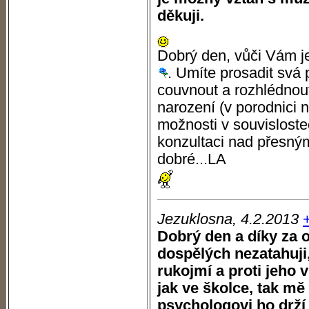
děkuji.
Dobrý den, vůči Vám je
. Umíte prosadit svá 
couvnout a rozhlédnout
narození (v porodnici 
možnosti v souvisloste
konzultaci nad přesný
dobré...LA
Jezuklosna, 4.2.2013
Dobrý den a díky za
dospělých nezatahuji
rukojmí a proti jeho 
jak ve školce, tak 
psychologovi ho drží