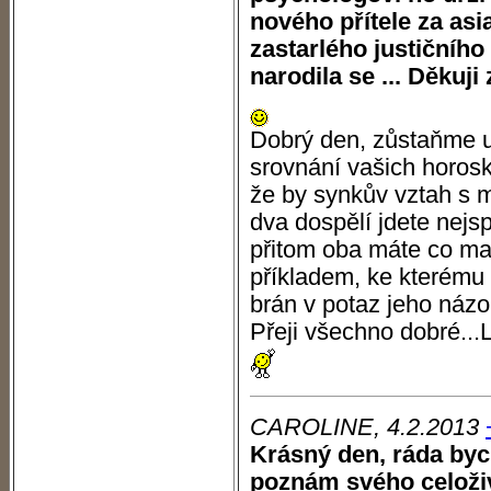
nového přítele za as
zastarlého justičního
narodila se ... Děkuj
Dobrý den, zůstaňme u
srovnání vašich horos
že by synkův vztah s m
dva dospělí jdete nejs
přitom oba máte co ma
příkladem, ke kterému 
brán v potaz jeho názo
Přeji všechno dobré...
CAROLINE, 4.2.2013
Krásný den, ráda byc
poznám svého celoži