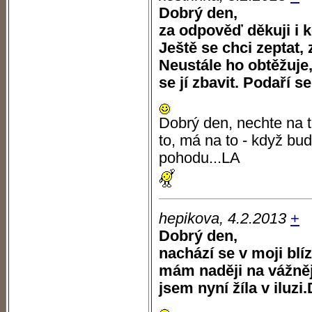
Dobrý den,
za odpověď děkuji i k
Ještě se chci zeptat,
Neustále ho obtěžuje,
se jí zbavit. Podaří se
Dobrý den, nechte na 
to, má na to - když bud
pohodu...LA
hepikova, 4.2.2013
+
Dobrý den,
nachází se v moji blí
mám naději na vážněj
jsem nyní žíla v iluzi