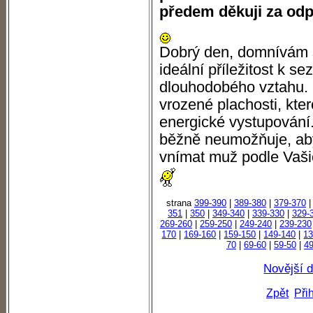
předem děkuji za od
Dobrý den, domnívám s
ideální příležitost k 
dlouhodobého vztahu. 
vrozené plachosti, kte
energické vystupování.
běžně neumožňuje, aby
vnímat muž podle Vaši
strana
399-390
|
389-380
|
379-370
351
|
350
|
349-340
|
339-330
|
329-
269-260
|
259-250
|
249-240
|
239-230
170
|
169-160
|
159-150
|
149-140
|
13
70
|
69-60
|
59-50
|
49
Novější 
Zpět
Při