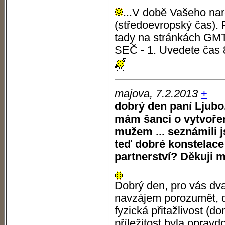
...V době Vašeho nar
(středoevropský čas).
tady na stránkách GMT 
SEČ - 1. Uvedete čas 
majova, 7.2.2013
+
dobrý den paní Ljubo,
mám šanci o vytvoře
mužem ... seznámili 
teď dobré konstelace
partnerství? Děkuji 
Dobrý den, pro vás dva 
navzájem porozumět, 
fyzická přitažlivost (
příležitost byla opravd