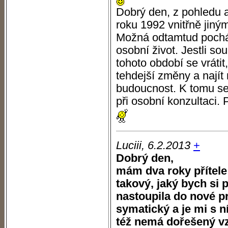
Dobrý den, z pohledu a
roku 1992 vnitřně jiný
Možná odtamtud pocház
osobní život. Jestli so
tohoto období se vráti
tehdejší změny a najít
budoucnost. K tomu se
při osobní konzultaci. 
Luciii, 6.2.2013
+
Dobrý den,
mám dva roky přítele 
takový, jaký bych si
nastoupila do nové pr
symatický a je mi s 
též nemá dořešený v